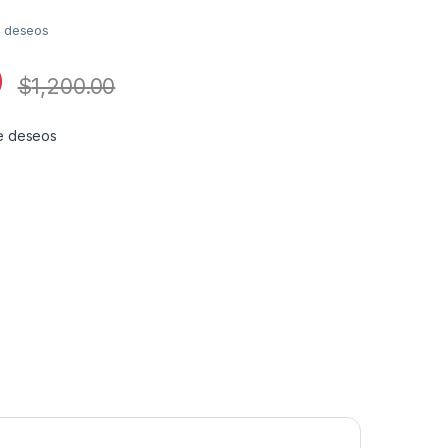
de deseos
0
$
1,200.00
 de deseos