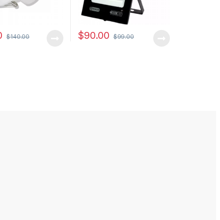
0
$
90.00
$
140.00
$
99.00