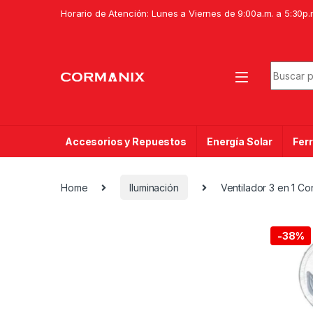
Skip to navigation
Skip to content
Horario de Atención: Lunes a Viernes de 9:00a.m. a 5:30p.
Search f
Accesorios y Repuestos
Energía Solar
Ferr
Home
Iluminación
Ventilador 3 en 1 C
-
38%