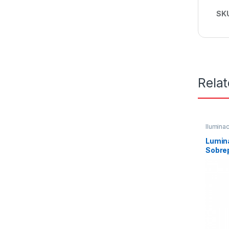
SK
Rela
Ilumina
Lumina
Sobrep
MTS