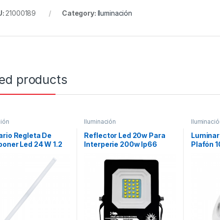
U:
21000189
Category:
Iluminación
ted products
ción
Iluminación
Iluminació
rio Regleta De
Reflector Led 20w Para
Luminar
oner Led 24 W 1.2
Interperie 200w Ip66
Plafón 
Cristal
490lm E
Bote Luz