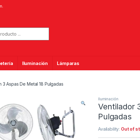
m.
or:
etería
Iluminación
Lámparas
on 3 Aspas De Metal 18 Pulgadas
Iluminación
Ventilador 
Pulgadas
Availability:
Out of s