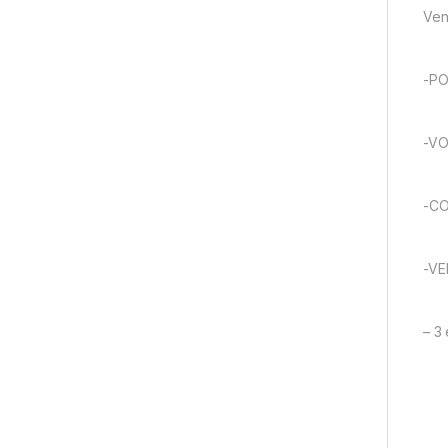
Ven
-PO
-VO
-CO
-VE
– 3