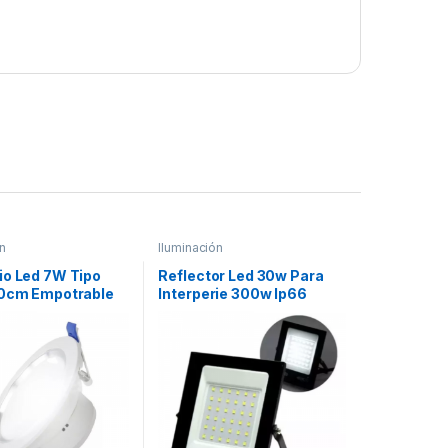
n
Iluminación
io Led 7W Tipo
Reflector Led 30w Para
10cm Empotrable
Interperie 300w Ip66
mpotrable Spot
Cristal
 Fria