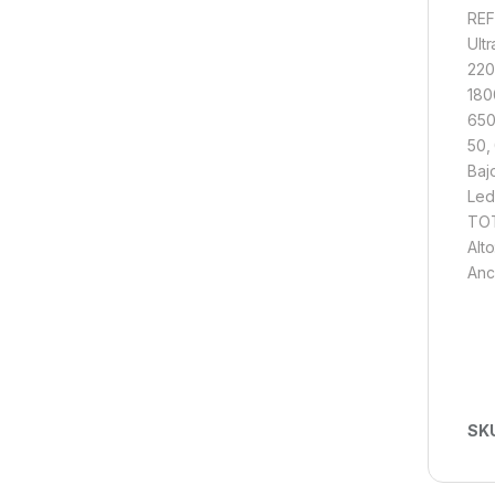
RE
Ult
220
180
650
50,
Baj
Led
TOT
Alto
Anc
SK