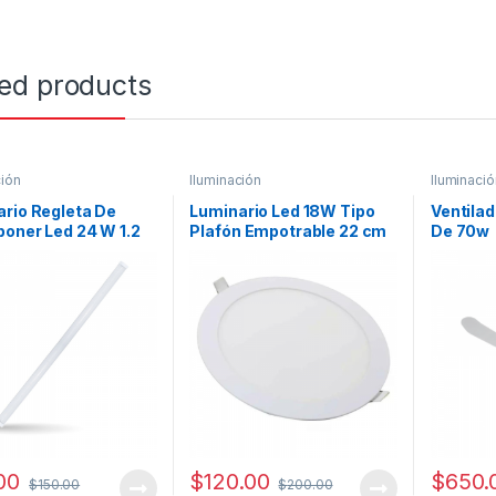
ted products
ción
Iluminación
Iluminació
rio Regleta De
Luminario Led 18W Tipo
Ventilad
oner Led 24 W 1.2
Plafón Empotrable 22 cm
De 70w
3 Tipos de Luz Fría Cálida
Neutral
00
$
120.00
$
650.
$
150.00
$
200.00