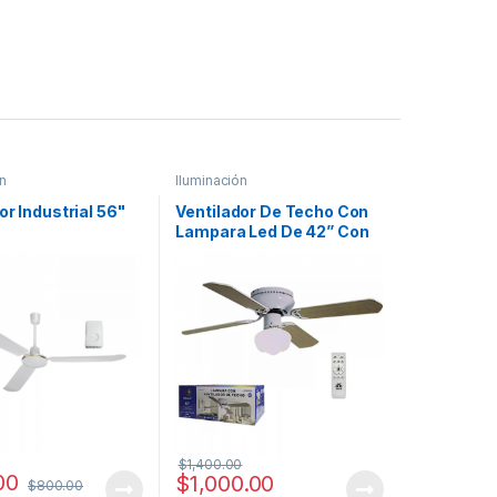
n
Iluminación
or Industrial 56"
Ventilador De Techo Con
Lampara Led De 42” Con
Control
$
1,400.00
00
$
1,000.00
$
800.00