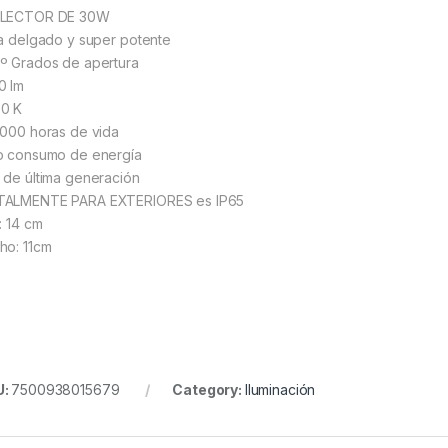
FLECTOR DE 30W
ra delgado y super potente
º Grados de apertura
0 lm
0 K
 000 horas de vida
o consumo de energía
 de última generación
ALMENTE PARA EXTERIORES es IP65
: 14 cm
ho: 11cm
U:
7500938015679
Category:
Iluminación