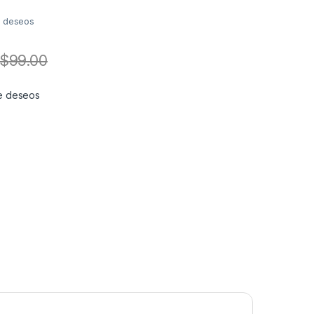
de deseos
$
99.00
 de deseos