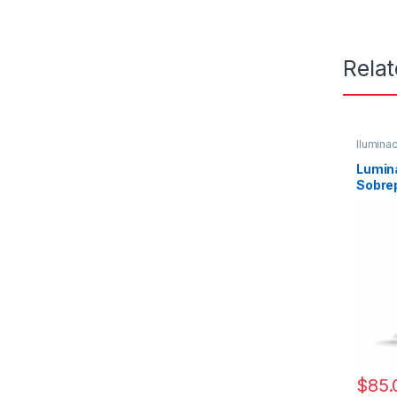
Rela
Ilumina
Lumina
Sobrep
MTS
$
85.