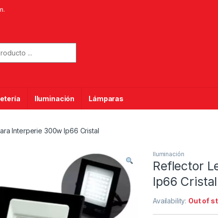
m.
or:
etería
Iluminación
Lámparas
ra Interperie 300w Ip66 Cristal
Iluminación
Reflector L
Ip66 Cristal
Availability:
Out of s