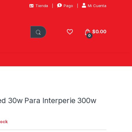
Tienda
Pago
Mi Cuenta
$
0.00
0
ed 30w Para Interperie 300w
tock