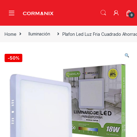
Skip to navigation
Skip to content
0
Home
Iluminación
Plafon Led Luz Fria Cuadrado Ahorra
-
50%