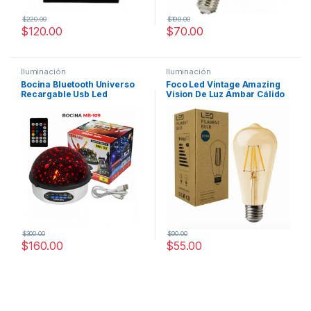
$
220.00
$
190.00
$
120.00
$
70.00
Iluminación
Iluminación
Bocina Bluetooth Universo
Foco Led Vintage Amazing
Recargable Usb Led
Vision De Luz Ámbar Cálido
Con Consumo De 4w Y Base
E27
$
300.00
$
90.00
$
160.00
$
55.00