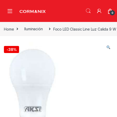
Skip to navigation
Skip to content
0
Home
Iluminación
Foco LED Classic Line Luz Calida 9 W
-
38%