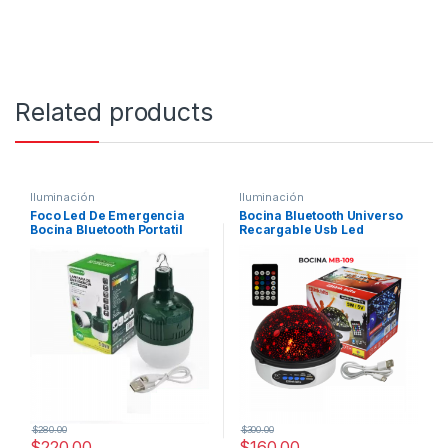
Related products
Iluminación
Iluminación
Foco Led De Emergencia
Bocina Bluetooth Universo
Bocina Bluetooth Portatil
Recargable Usb Led
Verde Recargable 10w
$
280.00
$
300.00
$
220.00
$
160.00