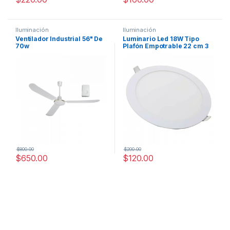
Iluminación
Iluminación
Ventilador Industrial 56" De
Luminario Led 18W Tipo
70w
Plafón Empotrable 22 cm 3
Tipos de Luz Fría Cálida
Neutral
$
800.00
$
200.00
$
650.00
$
120.00