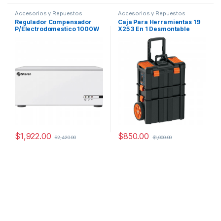
Accesorios y Repuestos
Accesorios y Repuestos
Regulador Compensador
Caja Para Herramientas 19
P/Electrodomestico 1000W
X25 3 En 1 Desmontable
85 – 145 Vca
102644 Color Negro
$
1,922.00
$
850.00
$
2,420.00
$
1,000.00