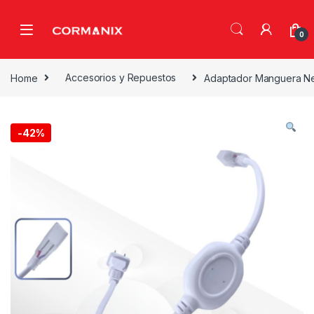
Skip to navigation
Skip to content
0
Home
Accesorios y Repuestos
Adaptador Manguera N
-
42%