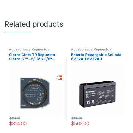
Related products
Accesorios y Repuestos
Accesorios y Repuestos
Sierra Cinta TR Repuesto
Bateria Recargable Sellada
Sierra 67" – 5/16" x 3/8" –
6V 12AH 6V 12AH
6dpp
$
428.00
$
708.00
$
314.00
$
562.00