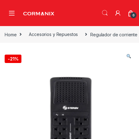
Skip to navigation
Skip to content
0
Home
Accesorios y Repuestos
Regulador de corrient
-
21%