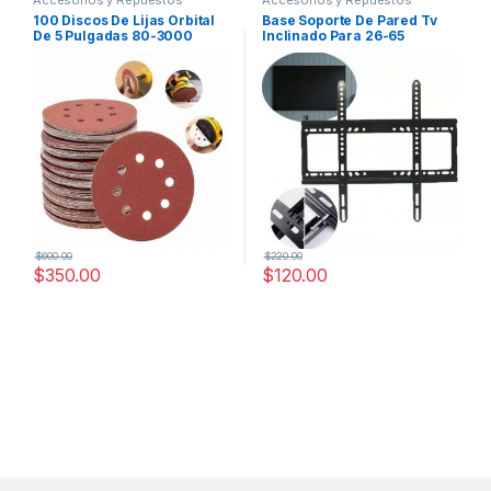
Accesorios y Repuestos
Accesorios y Repuestos
100 Discos De Lijas Orbital
Base Soporte De Pared Tv
De 5 Pulgadas 80-3000
Inclinado Para 26-65
(10tamaños)
Pulgadas 60kg
$
600.00
$
220.00
$
350.00
$
120.00