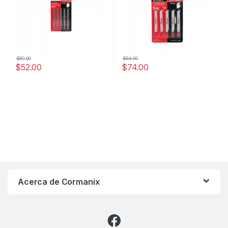
$
60.00
$
84.00
$
52.00
$
74.00
Acerca de Cormanix