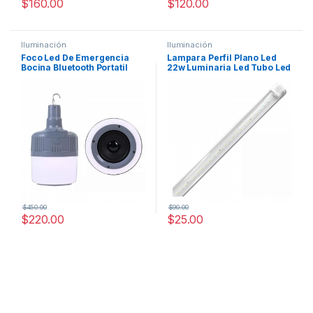
$
160.00
$
120.00
Iluminación
Iluminación
Foco Led De Emergencia
Lampara Perfil Plano Led
Bocina Bluetooth Portatil
22w Luminaria Led Tubo Led
Gris Recargable 10w
1.2 MTS
$
450.00
$
90.00
$
220.00
$
25.00