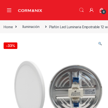
Skip to navigation
Skip to content
0
Home
Iluminación
Plafón Led Luminaria Empotrable 12 wa
-
33%