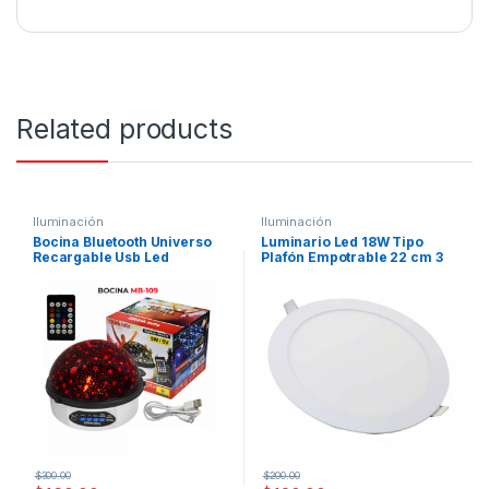
Related products
Iluminación
Iluminación
Bocina Bluetooth Universo
Luminario Led 18W Tipo
Recargable Usb Led
Plafón Empotrable 22 cm 3
Tipos de Luz Fría Cálida
Neutral
$
300.00
$
200.00