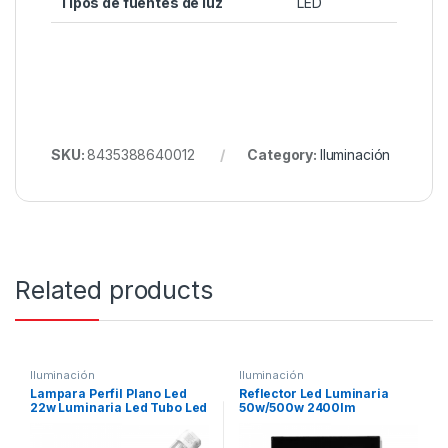
Tipos de fuentes de luz
LED
SKU:
8435388640012
Category:
Iluminación
Related products
Iluminación
Iluminación
Lampara Perfil Plano Led
Reflector Led Luminaria
22w Luminaria Led Tubo Led
50w/500w 2400lm
1.2 MTS
Exteriores Ip65