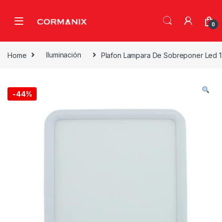
Skip to navigation
Skip to content
0
Home
Iluminación
Plafon Lampara De Sobreponer Led 1
-
44%