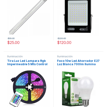
$
90.00
$
220.00
$
25.00
$
120.00
Iluminación
Iluminación
Tira Luz Led Lampara Rgb
Foco 10w Led Ahorrador E27
Impermeable 5 Mts Control
Luz Blanca 700lm Ilumina
Remoto
50w