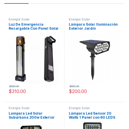
Energía Solar
Energía Solar
Luz De Emergencia
Lámpara Solar Iluminación
Recargable Con Panel Solar
Exterior Jardín
Power Bank 100W
Impermeable Estaca Pared
$
500.00
$
600.00
$
310.00
$
200.00
Energía Solar
Energía Solar
Lampara Led Solar
Lámpara Led Sensor 20
Suburbana 200w Exterior
Watts 1 Panel con 60 LEDS
luminaria Alumbrado Color
Negro