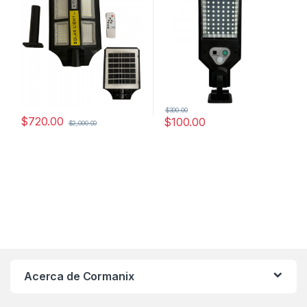
$
300.00
$
720.00
$
100.00
$
2,000.00
Acerca de Cormanix