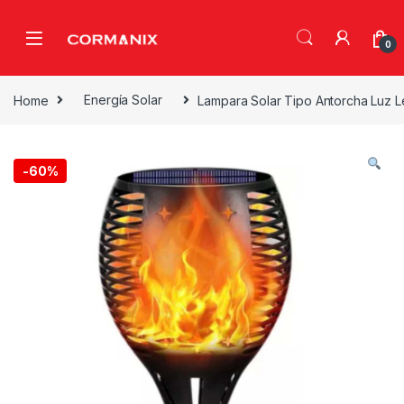
Skip to navigation
Skip to content
0
Home
Energía Solar
Lampara Solar Tipo Antorcha Luz L
-
60%