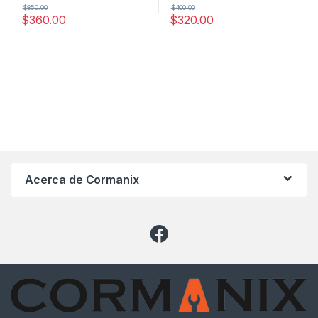
$
850.00
$
400.00
$
360.00
$
320.00
Acerca de Cormanix