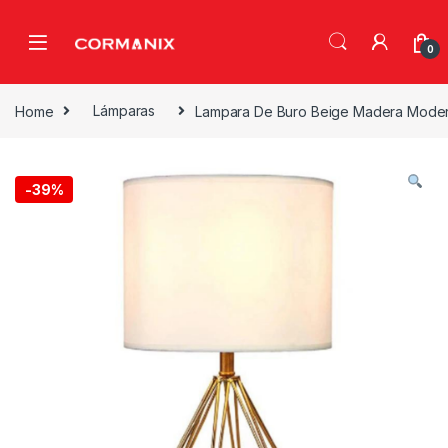
Skip to navigation
Skip to content
0
Home
Lámparas
Lampara De Buro Beige Madera Moder
-
39%