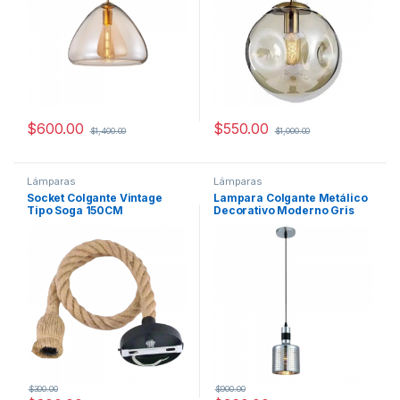
$
600.00
$
550.00
$
1,400.00
$
1,000.00
Lámparas
Lámparas
Socket Colgante Vintage
Lampara Colgante Metálico
Tipo Soga 150CM
Decorativo Moderno Gris
$
300.00
$
900.00