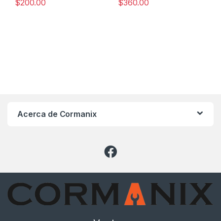
$
200.00
$
360.00
Acerca de Cormanix