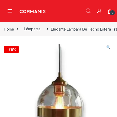
Skip to navigation
Skip to content
0
Home
Lámparas
Elegante Lampara De Techo Esfera Tr
-
75%