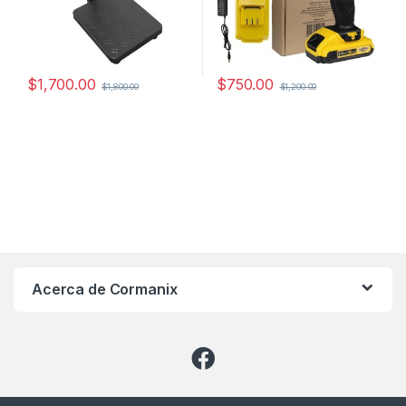
$
1,700.00
$
750.00
$
1,800.00
$
1,200.00
Acerca de Cormanix