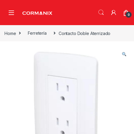
Skip to navigation
Skip to content
0
Home
Ferretería
Contacto Doble Aterrizado