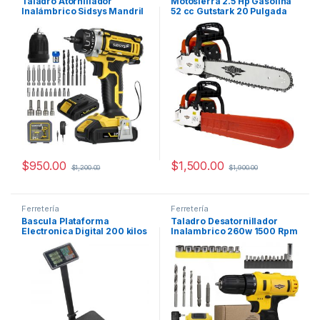
Taladro Atornillador
Motosierra 2.5 Hp Gasolina
Inalámbrico Sidsys Mandril
52 cc Gutstark 20 Pulgada
Rápido 25nm
Barra Espada
$
950.00
$
1,500.00
$
1,200.00
$
1,900.00
Ferretería
Ferretería
Bascula Plataforma
Taladro Desatornillador
Electronica Digital 200 kilos
Inalambrico 260w 1500 Rpm
Plegable Gutstark Indicador
Gutstark Taladro
Negocio
inalambrico desatornillador