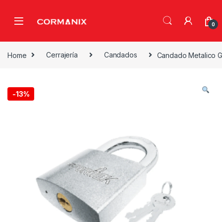
Skip to navigation
Skip to content
0
Home
Cerrajería
Candados
Candado Metalico G
-
13%