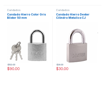
Candados
Candados
Candado Hierro Color Gris
Candado Hierro Dexter
Blister 50 mm
Cilindro Metalico CJ
Gancho Corto 25 mm
$
102.00
$
34.00
$
90.00
$
30.00