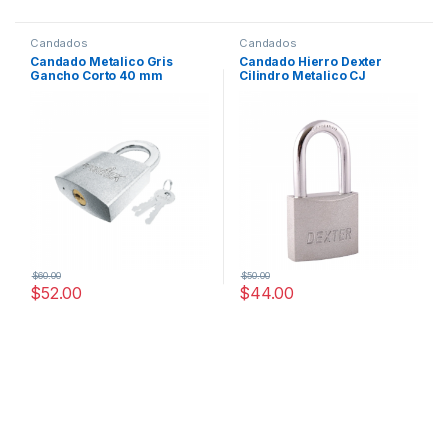
Candados
Candados
Candado Metalico Gris
Candado Hierro Dexter
Gancho Corto 40 mm
Cilindro Metalico CJ
Gancho Largo 40 mm
$
60.00
$
50.00
$
52.00
$
44.00