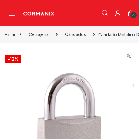
Skip to navigation
Skip to content
0
Home
Cerrajería
Candados
Candado Metalico D
-
12%