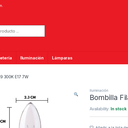
m.
or:
etería
Iluminación
Lámparas
 C9 300K E17 7W
Iluminación
Bombilla F
Availability:
In stock
Añadir a la lista 