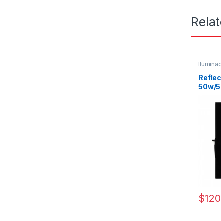
Rela
Ilumina
Reflec
50w/5
Exteri
$
120