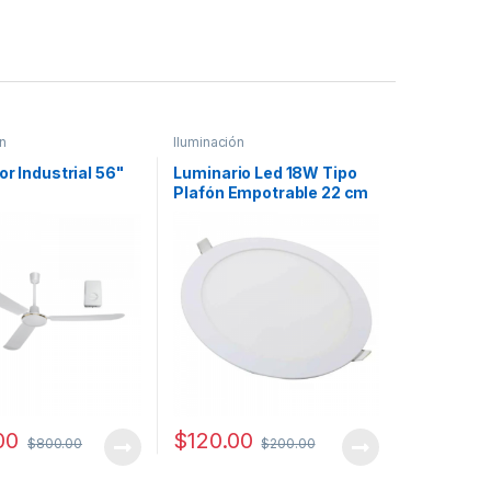
n
Iluminación
or Industrial 56"
Luminario Led 18W Tipo
Plafón Empotrable 22 cm
3 Tipos de Luz Fría Cálida
Neutral
00
$
120.00
$
800.00
$
200.00