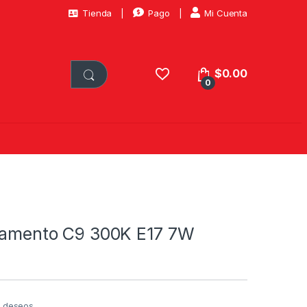
Tienda
Pago
Mi Cuenta
$
0.00
0
ilamento C9 300K E17 7W
de deseos