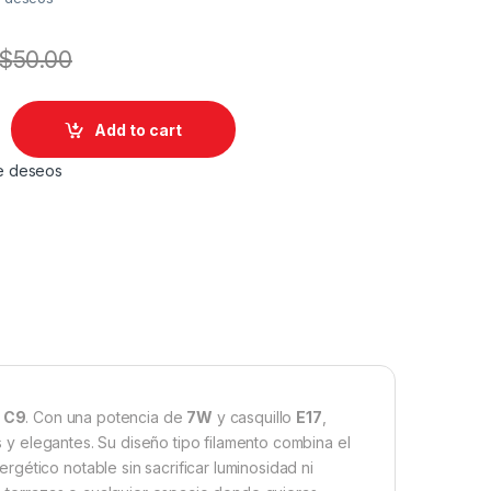
$
50.00
o C9 300K E17 7W quantity
Add to cart
 de deseos
o C9
. Con una potencia de
7W
y casquillo
E17
,
 y elegantes. Su diseño tipo filamento combina el
gético notable sin sacrificar luminosidad ni