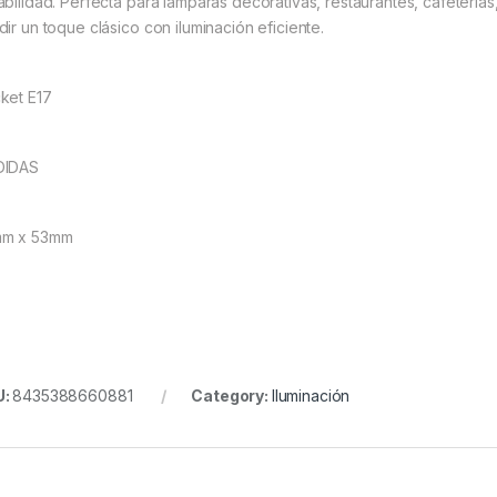
abilidad. Perfecta para lámparas decorativas, restaurantes, cafetería
dir un toque clásico con iluminación eficiente.
ket E17
DIDAS
m x 53mm
U:
8435388660881
Category:
Iluminación