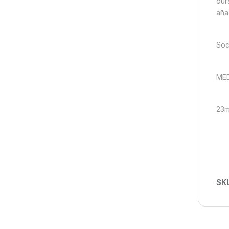
dur
aña
Soc
ME
23m
SK