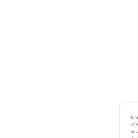
Ilu
ofr
enc