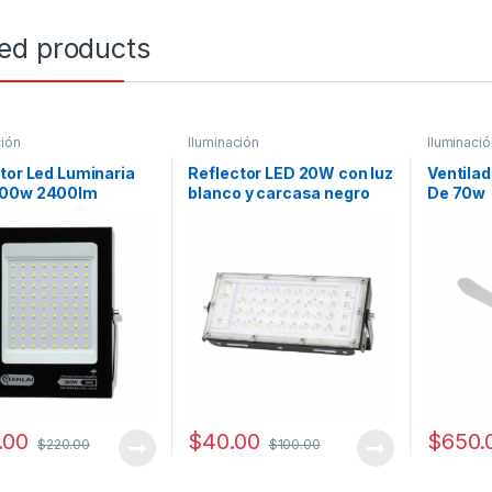
ted products
ción
Iluminación
Iluminació
tor Led Luminaria
Reflector LED 20W con luz
Ventilad
00w 2400lm
blanco y carcasa negro
De 70w
ores Ip65
127V
.00
$
40.00
$
650.
$
220.00
$
100.00