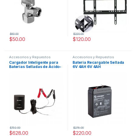
$
60.00
$
220.00
$
50.00
$
120.00
Accesorios y Repuestos
Accesorios y Repuestos
Cargador Inteligente para
Bateria Recargable Sellada
Baterias Selladas de Acido-
6V 4AH 6V 4AH
Plomo 6 y 12 Vcc 1A
$
792.00
$
276.00
$
628.00
$
220.00