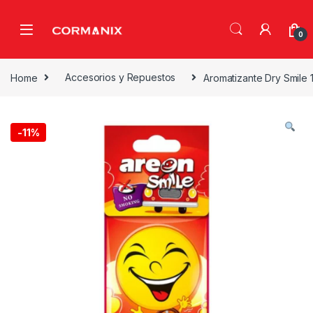
Skip to navigation
Skip to content
0
Home
Accesorios y Repuestos
Aromatizante Dry Smile 
-
11%