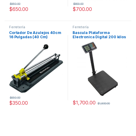
$
850.00
$
800.00
$
650.00
$
700.00
Ferretería
Ferretería
Cortador De Azulejos 40cm
Bascula Plataforma
16 Pulgadas (40 Cm)
Electronica Digital 200 kilos
Plegable Gutstark Indicador
Negocio
$
650.00
$
1,700.00
$
350.00
$
1,800.00