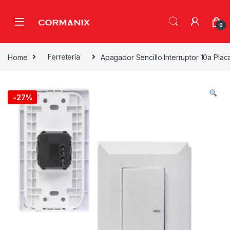
Skip to navigation
Skip to content
0
Home
Ferretería
Apagador Sencillo Interruptor 10a Placa
-
27%